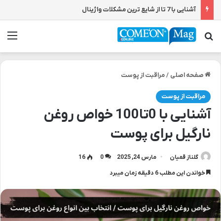
آشنایی با 7 تا از شایع ترین مشکلات واژینال
جستجو برای
من
صفحه اصلی
/
مراقبت از پوست
مراقبت از پوست
آشنایی با 0تا100 خواص روغن
نارگیل برای پوست
گلناز قمیان
مارس 24, 2025
0
16
خواندن این مطلب 6 دقیقه زمان میبرد