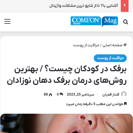
6 خاصیت برجسته ویتامین E برای پوست 2025
جستجو برای
من
صفحه اصلی
/
مراقبت از پوست
مراقبت از پوست
برفک در کودکان چیست؟ / بهترین
روش‌های درمان برفک دهان نوزادان
گلناز قمیان
سپتامبر 25, 2023
0
88
خواندن این مطلب 5 دقیقه زمان میبرد